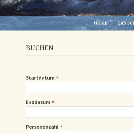
HOME
DAS SC
BUCHEN
Startdatum
*
Enddatum
*
Personenzahl
*