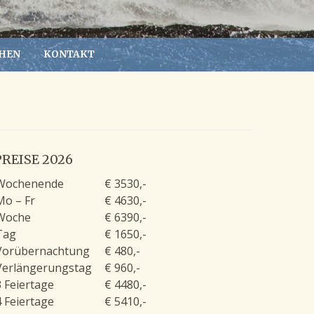
HEN
KONTAKT
PREISE 2026
Wochenende
€ 3530,-
Mo – Fr
€ 4630,-
Woche
€ 6390,-
Tag
€ 1650,-
Vorübernachtung
€ 480,-
Verlängerungstag
€ 960,-
3 Feiertage
€ 4480,-
4 Feiertage
€ 5410,-