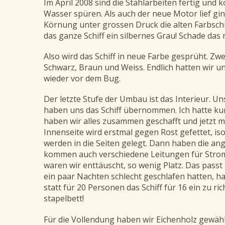
Im April 2008 sind die Stahlarbeiten fertig und 
Wasser spüren. Als auch der neue Motor lief gi
Körnung unter grossen Druck die alten Farbschic
das ganze Schiff ein silbernes Grau! Schade das
Also wird das Schiff in neue Farbe gesprüht. Zw
Schwarz, Braun und Weiss. Endlich hatten wir u
wieder vor dem Bug.
Der letzte Stufe der Umbau ist das Interieur. U
haben uns das Schiff übernommen. Ich hatte kur
haben wir alles zusammen geschafft und jetzt 
Innenseite wird erstmal gegen Rost gefettet, is
werden in die Seiten gelegt. Dann haben die 
kommen auch verschiedene Leitungen für Strom
waren wir enttäuscht, so wenig Platz. Das pass
ein paar Nachten schlecht geschlafen hatten, h
statt für 20 Personen das Schiff für 16 ein zu ri
stapelbett!
Für die Vollendung haben wir Eichenholz gewählt