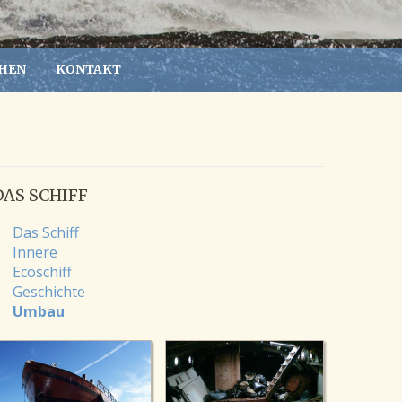
HEN
KONTAKT
DAS SCHIFF
Das Schiff
Innere
Ecoschiff
Geschichte
Umbau