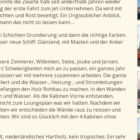
konnte die Zwarte Valk seit anderthalb Jahren wieder
ng der erste Fahrt zum Jet-Unternehmen. Da wird mit
hten und Rost beseitigt. Ein Unglaublicher Anblick,
 mann das nicht so lassen kann….
ei Schichten Grundierung und dann die richtige Farben.
nser neue Schiff. Glänzend, mit Masten und der Anker
nsere Zimmerer, Willemien, Siebe, Jouke und Jeroen,
z Schwierigkeiten mich an zu passen, ein ganzes Jahr
müssen wir mit mehrere zusammen arbeiten. Die ganze
oliert und die Wasser-, Heizung-, und Stromleitungen
angefangen den Holz Rohbau zu machen. In den Wänden
 und Wasser. Als die Kabinen Vorne entstanden,
t nicht zum Loungeplan was wir hatten. Nachdem wir
aben wir entschieden die Wände raus zu reissen und
chten. Wir sind so Glücklich mit den 4 Kabinen ohne
, niederländisches Hartholz, kein tropisches. Ein sehr