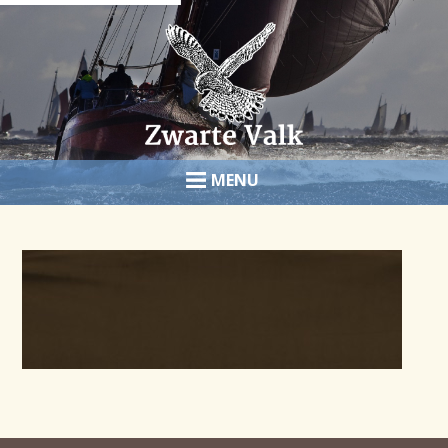
HOME
HET SCHIP
ZEILEN
FOTO’S
OVER ONS
B&B
BOEK NU