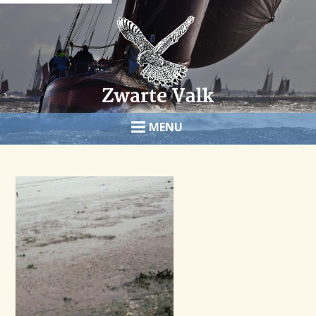
HOME
HET SCHIP
ZEILEN
FOTO’S
OVER ONS
B&B
BOEK NU